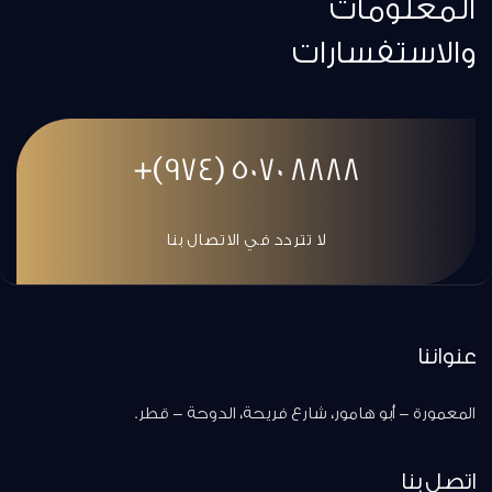
المعلومات
والاستفسارات
8888 5070 (974)+
لا تتردد في الاتصال بنا
عنواننا
المعمورة - أبو هامور، شارع فريحة، الدوحة - قطر.
اتصل بنا