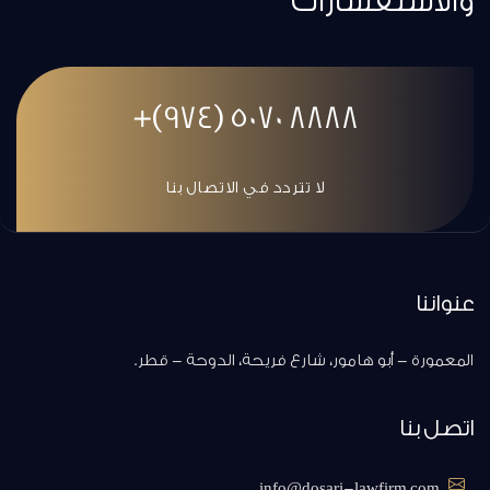
والاستفسارات
8888 5070 (974)+
لا تتردد في الاتصال بنا
عنواننا
المعمورة - أبو هامور، شارع فريحة، الدوحة - قطر.
اتصل بنا
info@dosari-lawfirm.com